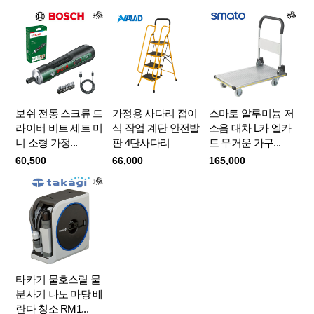
보쉬 전동 스크류 드
가정용 사다리 접이
스마토 알루미늄 저
라이버 비트 세트 미
식 작업 계단 안전발
소음 대차 L카 엘카
니 소형 가정...
판 4단사다리
트 무거운 가구...
60,500
66,000
165,000
타카기 물호스릴 물
분사기 나노 마당 베
란다 청소 RM1...