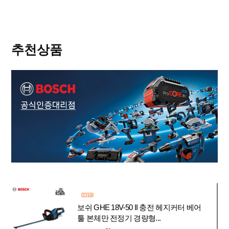
추천상품
보쉬 GHE 18V-50 II 충전 헤지커터 베어
툴 본체만 전정기 경량형...