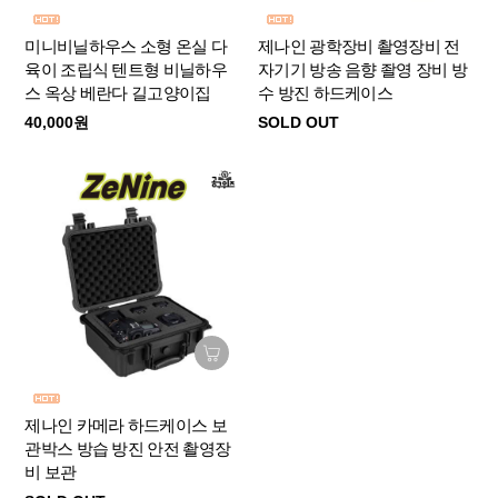
미니비닐하우스 소형 온실 다
제나인 광학장비 촬영장비 전
육이 조립식 텐트형 비닐하우
자기기 방송 음향 좔영 장비 방
스 옥상 베란다 길고양이집
수 방진 하드케이스
40,000원
SOLD OUT
제나인 카메라 하드케이스 보
관박스 방습 방진 안전 촬영장
비 보관