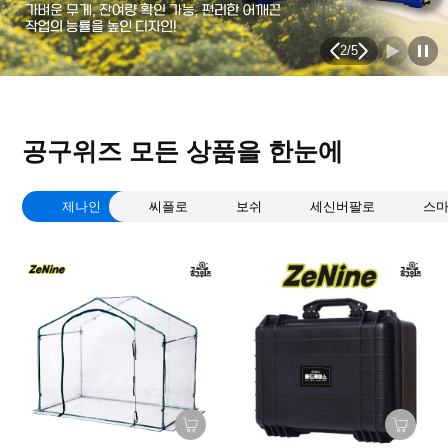
2
/
5
공구위즈 모든 상품을 한눈에
제나인
씨플로
보쉬
세신버팔로
스