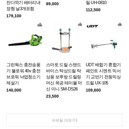
잔디깍기 배터리내
릴 UH-0810
89,000
장형 날3개포함
112,500
179,100
그린웍스 충전송풍
스마토 드릴 스탠드
UDT 배합기 혼합기
기 블로워 40v 충전
바이스 탁상드릴 탁
페인트 시멘트 믹서
브로워 낙엽청소기
상용 보루방 드릴링
기 교반기 전동믹싱
제설기
머신 목공 테이블 머
드릴 UX-105
신 미니 SM-DS26
140,000
109,600
23,500
슈퍼딜 더보기