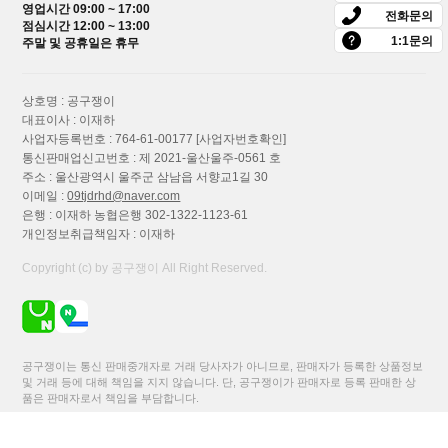
영업시간 09:00 ~ 17:00
브러시 세척건포함 호...
전화문의
점심시간 12:00 ~ 13:00
275,200원
1:1문의
주말 및 공휴일은 휴무
상호명 : 공구쟁이
보쉬 Universal Leaf Blower 18V-130 본체
대표이사 : 이재하
충전 낙엽 송풍기 블...
사업자등록번호 : 764-61-00177
[사업자번호확인]
통신판매업신고번호 : 제 2021-울산울주-0561 호
106,800원
주소 : 울산광역시 울주군 삼남읍 서향교1길 30
이메일 :
09tjdrhd@naver.com
은행 : 이재하 농협은행 302-1322-1123-61
보쉬 KEO 18V 충전 정원용톱 컷소 가지
개인정보취급책임자 : 이재하
치기 DIY절단 목재용날 포...
Copyright (c) by 공구쟁이 All Right Reserved.
121,000원
보쉬 Easy Hedge Cut 18V-45 충전 헤지커
공구쟁이는 통신 판매중개자로 거래 당사자가 아니므로, 판매자가 등록한 상품정보
터 본체만 양날 전정기...
및 거래 등에 대해 책임을 지지 않습니다. 단, 공구쟁이가 판매자로 등록 판매한 상
품은 판매자로서 책임을 부담합니다.
110,300원
이용약관
이용안내
개인정보처리방침