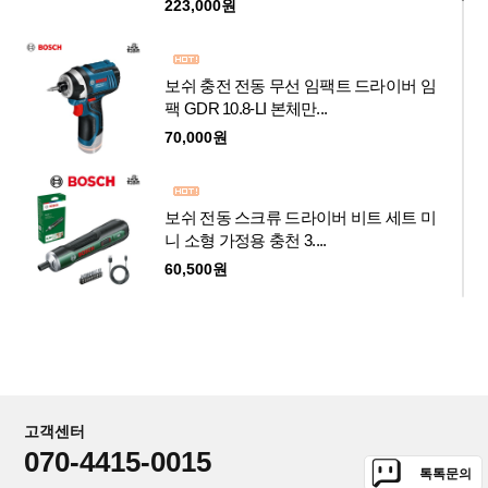
223,000원
보쉬 충전 전동 무선 임팩트 드라이버 임
팩 GDR 10.8-LI 본체만...
70,000원
보쉬 전동 스크류 드라이버 비트 세트 미
니 소형 가정용 충천 3....
60,500원
보쉬 무선 충전 잔디깍기 UniversalRotak
2x18v-37-550
4.0Ah 2개 잔디깍는기계
548,000원
고객센터
070-4415-0015
톡톡문의
보쉬 Fontus 18V 충전 세척기 본체 20bar