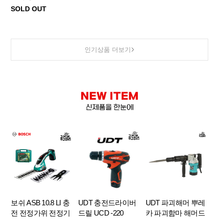
SOLD OUT
인기상품 더보기
보쉬 ASB 10.8 LI 충
UDT 충전드라이버
UDT 파괴해머 뿌레
전 전정가위 전정기
드릴 UCD -220
카 파괴함마 해머드