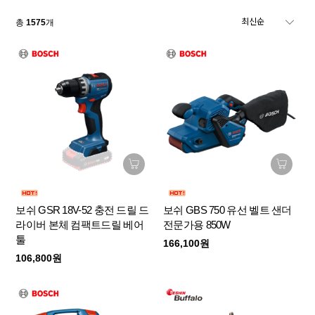
총
1575
개
보쉬 GSR 18V-52 충전 드릴 드
보쉬 GBS 750 유선 벨트 샌더
라이버 본체 컴팩트드릴 베어
전문가용 850W
툴
166,100원
106,800원