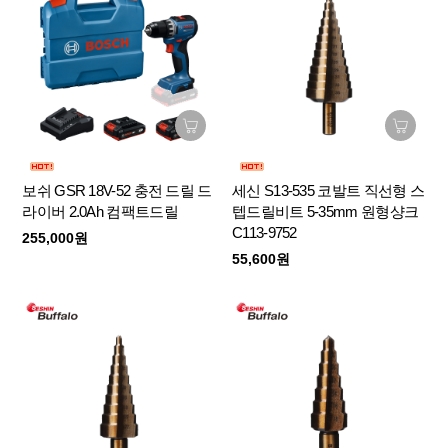
보쉬 GSR 18V-52 충전 드릴 드
세신 S13-535 코발트 직선형 스
라이버 2.0Ah 컴팩트드릴
텝드릴비트 5-35mm 원형샹크
C113-9752
255,000원
55,600원