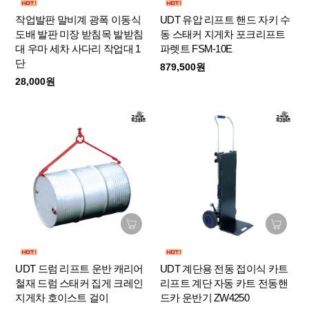
작업발판 말비계 광폭 이동식
UDT 유압 리프트 핸드 자키 수
도배 발판 미장 받침목 발받침
동 스태커 지게차 포크리프트
대 우마 세차 사다리 작업대 1
파렛트 FSM-10E
단
879,500원
28,000원
UDT 드럼 리프트 운반 캐리어
UDT 계단용 전동 접이식 카트
철재 드럼 스태커 집게 크레인
리프트 계단 자동 카트 전동핸
지게차 호이스트 걸이
드카 운반기 ZW4250