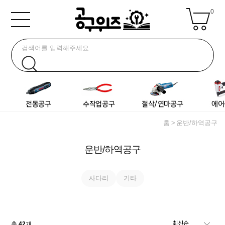
0
홈
운반/하역공구
운반/하역공구
사다리
기타
총
42
개