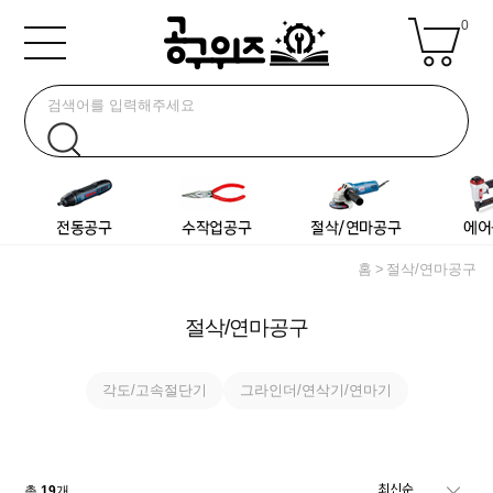
0
홈
절삭/연마공구
절삭/연마공구
각도/고속절단기
그라인더/연삭기/연마기
총
19
개