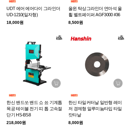
UDT 에어 에어다이 그라인더
올윈 탁상그라인더 연마석 울
UD-1210(일자형)
휠 벨트페이퍼 AGF3000 #36
18,000원
8,500원
한신 밴드쏘 밴드 쇼 쑈 기계톱
한신 타일커터날 일반형 레이
목공 테이블 전기 띠 톱 고속절
저 경제형 알루미늄타입 타일
단기 HS-BS8
캇타날
218,000원
8,000원