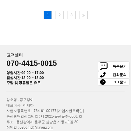
1
2
3
고객센터
070-4415-0015
톡톡문의
영업시간 09:00 ~ 17:00
전화문의
점심시간 12:00 ~ 13:00
1:1문의
주말 및 공휴일은 휴무
상호명 : 공구쟁이
대표이사 : 이재하
사업자등록번호 : 764-61-00177
[사업자번호확인]
통신판매업신고번호 : 제 2021-울산울주-0561 호
주소 : 울산광역시 울주군 삼남읍 서향교1길 30
이메일 :
09tjdrhd@naver.com