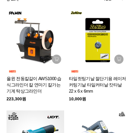
올윈 전동칼갈이 AWS1000 습
타일컷팅기날 절단기용 레이저
식그라인더 칼 연마기 칼가는
커팅기날 타일커터날 캇타날
기계 탁상그라인더
22 x 6 x 6mm
223,300원
10,000원