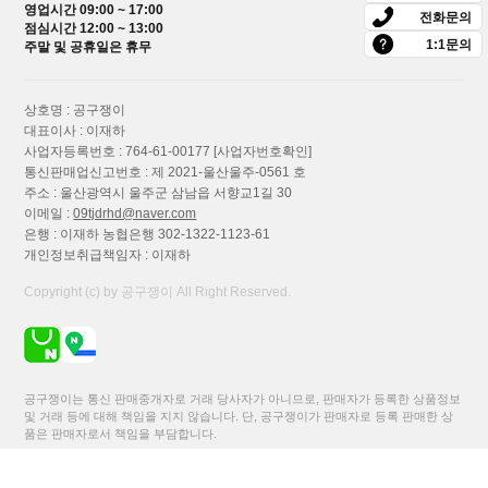
영업시간 09:00 ~ 17:00
브러시 세척건포함 호...
전화문의
점심시간 12:00 ~ 13:00
275,200원
1:1문의
주말 및 공휴일은 휴무
상호명 : 공구쟁이
보쉬 Universal Leaf Blower 18V-130 본체
대표이사 : 이재하
충전 낙엽 송풍기 블...
사업자등록번호 : 764-61-00177
[사업자번호확인]
통신판매업신고번호 : 제 2021-울산울주-0561 호
106,800원
주소 : 울산광역시 울주군 삼남읍 서향교1길 30
이메일 :
09tjdrhd@naver.com
은행 : 이재하 농협은행 302-1322-1123-61
보쉬 KEO 18V 충전 정원용톱 컷소 가지
개인정보취급책임자 : 이재하
치기 DIY절단 목재용날 포...
Copyright (c) by 공구쟁이 All Right Reserved.
121,000원
보쉬 Easy Hedge Cut 18V-45 충전 헤지커
공구쟁이는 통신 판매중개자로 거래 당사자가 아니므로, 판매자가 등록한 상품정보
터 본체만 양날 전정기...
및 거래 등에 대해 책임을 지지 않습니다. 단, 공구쟁이가 판매자로 등록 판매한 상
품은 판매자로서 책임을 부담합니다.
110,300원
이용약관
이용안내
개인정보처리방침