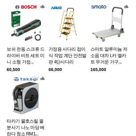
보쉬 전동 스크류 드
가정용 사다리 접이
스마토 알루미늄 저
라이버 비트 세트 미
식 작업 계단 안전발
소음 대차 L카 엘카
니 소형 가정...
판 4단사다리
트 무거운 가구...
60,500
66,000
165,000
타카기 물호스릴 물
분사기 나노 마당 베
란다 청소 RM1...