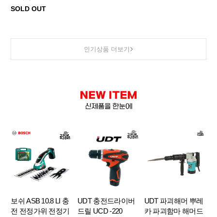
SOLD OUT
인기상품 더보기
보쉬 ASB 10.8 LI 충
UDT 충전드라이버
UDT 파괴해머 뿌레
전 전정가위 전정기
드릴 UCD -220
카 파괴함마 해머드