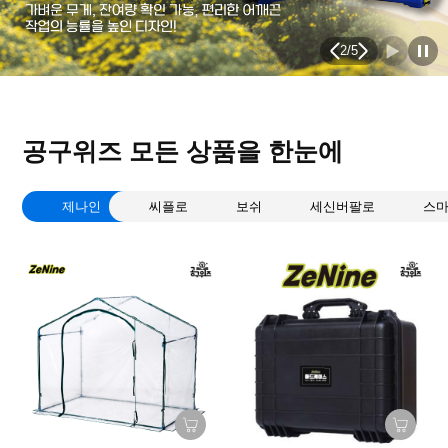
2
/
5
공구위즈 모든 상품을 한눈에
제나인
씨플로
보쉬
세신버팔로
스