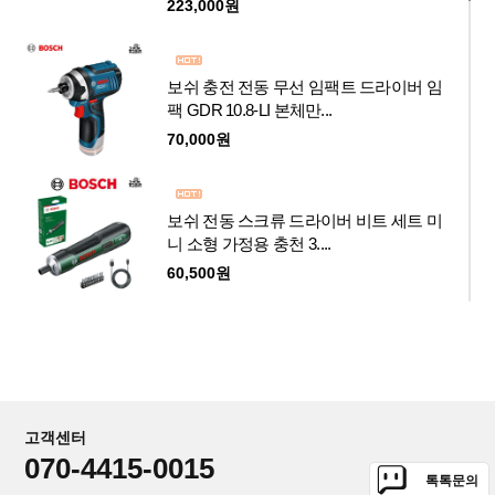
223,000원
보쉬 충전 전동 무선 임팩트 드라이버 임
팩 GDR 10.8-LI 본체만...
70,000원
보쉬 전동 스크류 드라이버 비트 세트 미
니 소형 가정용 충천 3....
60,500원
보쉬 무선 충전 잔디깍기 UniversalRotak
2x18v-37-550
4.0Ah 2개 잔디깍는기계
548,000원
고객센터
070-4415-0015
톡톡문의
보쉬 Fontus 18V 충전 세척기 본체 20bar