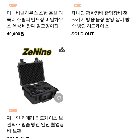
미니비닐하우스 소형 온실 다
제나인 광학장비 촬영장비 전
육이 조립식 텐트형 비닐하우
자기기 방송 음향 좔영 장비 방
스 옥상 베란다 길고양이집
수 방진 하드케이스
40,000원
SOLD OUT
제나인 카메라 하드케이스 보
관박스 방습 방진 안전 촬영장
비 보관