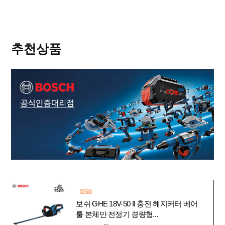
추천상품
보쉬 GHE 18V-50 II 충전 헤지커터 베어
툴 본체만 전정기 경량형...