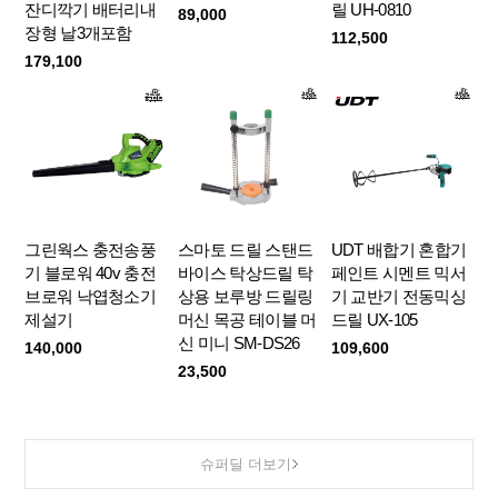
잔디깍기 배터리내
릴 UH-0810
89,000
장형 날3개포함
112,500
179,100
그린웍스 충전송풍
스마토 드릴 스탠드
UDT 배합기 혼합기
기 블로워 40v 충전
바이스 탁상드릴 탁
페인트 시멘트 믹서
브로워 낙엽청소기
상용 보루방 드릴링
기 교반기 전동믹싱
제설기
머신 목공 테이블 머
드릴 UX-105
신 미니 SM-DS26
140,000
109,600
23,500
슈퍼딜 더보기